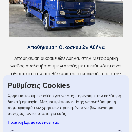
Αποθήκευση Οικοσκευών Αθήνα
Αποθήκευση οικοσκευών Αθήνα, στην Μεταφορική
Ψαθάς αναλαμβάνουμε για εσάς με υπευθυνότητα και
αξιοπιστία την αποθήκευση της οικοσκευής σας στην
Αθήνα. Αν Ψάχνετε για αποθήκευση οικοσκευών σε
Ρυθμίσεις Cookies
Αθήνα στην Ψαθάς μεταφορική θα βρείτε
Χρησιμοποιούμε cookies για να σας παρέχουμε την καλύτερη
ολοκληρωμένες λύσεις και ποιότητα υπηρεσιών.
δυνατή εμπειρία. Μας επιτρέπουν επίσης να αναλύουμε τη
Επικοινωνήστε μαζί μας για αποθήκευση οικοσκευών
συμπεριφορά των χρηστών προκειμένου να βελτιώνουμε
στην Αθήνα με ασφάλεια, χαμηλό κόστος και ευελιξία.
συνεχώς τον ιστότοπο για εσάς.
Πολιτική Εμπιστευτικότητας
ΠΕΡΙΣΣΟΤΕΡΑ