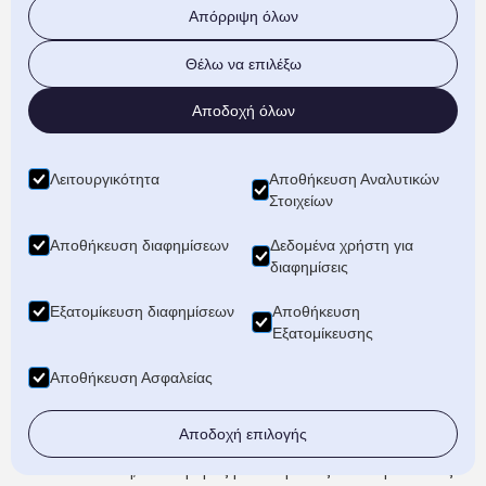
Απόρριψη όλων
Θέλω να επιλέξω
Αποδοχή όλων
Λειτουργικότητα
Αποθήκευση Αναλυτικών
Στοιχείων
Αποθήκευση διαφημίσεων
Δεδομένα χρήστη για
διαφημίσεις
Εξατομίκευση διαφημίσεων
Αποθήκευση
Εξατομίκευσης
Αποθήκευση Ασφαλείας
Αποθήκευση Οικοσκευών
Αποδοχή επιλογής
Αναζητάτε μεταφορική για αποθήκευση οικοσκευής στη
Θεσσαλονίκη; Μεταφορές μετακομίσεις από την Ψαθάς