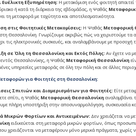
ι Ευέλικτη Εξυπηρέτηση:
Η μετακόμιση ενός φοιτητή απαιτεί 
ριακο ή κατά τη διάρκεια της εβδομάδας, η Ψαθάς
Μεταφορικ
ει τη μεταφορά με ταχύτητα και αποτελεσματικότητα.
υση στις Φοιτητικές Μετακομίσεις:
Η Ψαθάς
Μεταφορική 
στη Θεσσαλονίκη. Γνωρίζουμε ακριβώς πώς να χειριστούμε τα α
χρι τις ηλεκτρονικές συσκευές, και αναλαμβάνουμε με προσοχή 
ξη σε Όλη τη Θεσσαλονίκη και Εκτός Πόλης:
Αν έχετε να 
εντός Θεσσαλονίκης, η Ψαθάς
Μεταφορική Θεσσαλονίκη
εί
ένες υπηρεσίες μεταφοράς σε όλη την πόλη και σε άλλες περιοχ
εταφορών για Φοιτητές στη Θεσσαλονίκη:
σεις Σπιτιών και Διαμερισμάτων για Φοιτητές:
Είτε μετα
ζετε σπίτι, η Ψαθάς
Μεταφορική Θεσσαλονίκη
αναλαμβάνει τ
με πλήρη υποστήριξη στην αποσυναρμολόγηση, συσκευασία κα
 Μικρών Φορτίων και Αντικειμένων:
Δεν χρειάζεται να μ
νίκη
ειδικεύεται στη μεταφορά μικρών φορτίων, όπως προσωπικά
που χρειάζονται να μεταφέρουν μόνο μερικά πράγματα, χωρίς 