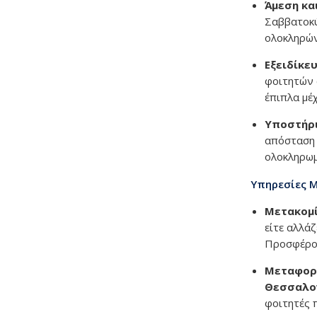
Άμεση κα
Σαββατοκύ
ολοκληρών
Εξειδίκε
φοιτητών 
έπιπλα μέ
Υποστήρι
απόσταση 
ολοκληρωμ
Υπηρεσίες Μ
Μετακομί
είτε αλλά
Προσφέρου
Μεταφορά
Θεσσαλο
φοιτητές 