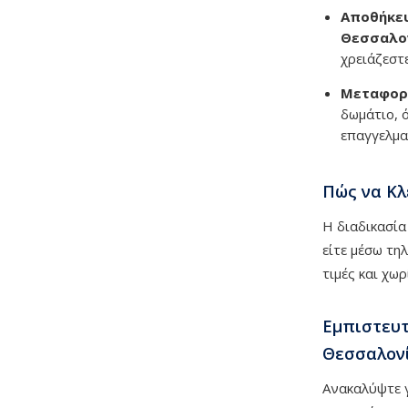
Αποθήκευ
Θεσσαλο
χρειάζεστε
Μεταφορά
δωμάτιο, 
επαγγελμα
Πώς να Κλ
Η διαδικασία
είτε μέσω τη
τιμές και χω
Εμπιστευτ
Θεσσαλονί
Ανακαλύψτε γ