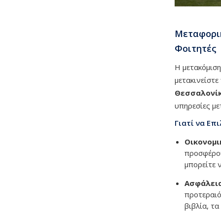
Μεταφορικ
Φοιτητές
Η μετακόμιση
μετακινείστε
Θεσσαλονί
υπηρεσίες μ
Γιατί να Επ
Οικονομι
προσφέρου
μπορείτε 
Ασφάλεια
προτεραιό
βιβλία, τ